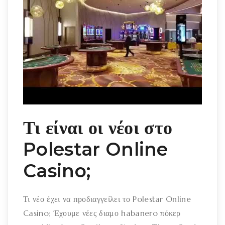
Τι είναι οι νέοι στο
Polestar Online
Casino;
Τι νέο έχει να проδιαγγείλει το Polestar Online
Casino; Έχουμε νέες διαμο habanero πόκερ