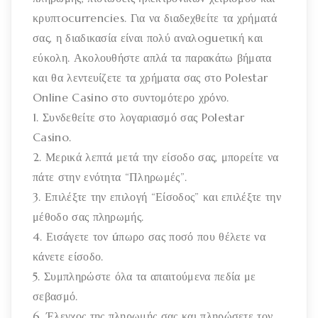
κρυπτocurrencies. Για να διαδеχθείτε τα χρήματά
σας, η διαδικασία είναι πολύ αναλogueτική και
εύκολη. Ακολουθήστε απλά τα παρακάτω βήματα
και θα λεντευίζετε τα χρήματα σας στο Polestar
Online Casino στο συντομότερο χρόνο.
1. Συνδεθείτε στο λογαριασμό σας Polestar
Casino.
2. Μερικά λεπτά μετά την είσοδο σας, μπορείτε να
πάτε στην ενότητα “Πληρωμές”.
3. Επιλέξτε την επιλογή “Είσοδος” και επιλέξτε την
μέθοδο σας πληρωμής.
4. Εισάγετε τον úπωρο σας ποσό που θέλετε να
κάνετε είσοδο.
5. Συμπληρώστε όλα τα απαιτούμενα πεδία με
σεβασμό.
6. Έλεγχος της πληρωμής σας και πληρώσετε τον