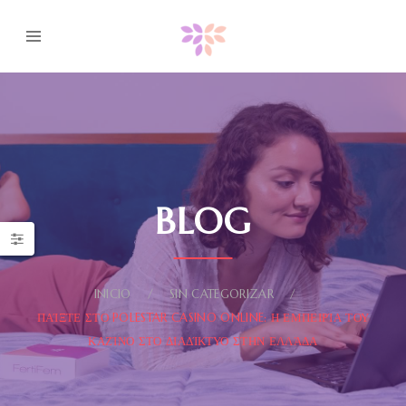
BLOG
INICIO
SIN CATEGORIZAR
ΠΑΊΞΤΕ ΣΤΟ POLESTAR CASINO ONLINE: Η ΕΜΠΕΙΡΊΑ ΤΟΥ
ΚΑΖΊΝΟ ΣΤΟ ΔΙΑΔΊΚΤΥΟ ΣΤΗΝ ΕΛΛΆΔΑ