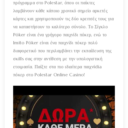
πρόγραμμα στο Polestar, όπου οι παίκτες
λαμβάνουν κάθε κάποιο χρονικό σημείο αρκετές
κάρτες και χρησιμοποιούν τις δύο κρειτσές τους για
να καταστήσουν το καλύτερο σύνολο. Το Σίγκλο
Póker είναι ένα γρήγορο παιχνίδι πόκερ, ενώ το
Imito Póker είναι ένα παιχνίδι πόκερ πολύ
διαφορετικό που περιλαμβάνει την εκπαίδευση της
σκills σας στην αντίθεση με την υπολογιστική
ετοιμασία. Παίξτε στα πιο ιδιαίτερα παιχνídia
πόκερ στο Polestar Online Casino!