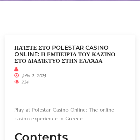
ΠΑΊΞΤΕ ΣΤΟ POLESTAR CASINO
ONLINE: Η ΕΜΠΕΙΡΊΑ ΤΟΥ ΚΑΖΊΝΟ
ΣΤΟ ΔΙΑΔΊΚΤΥΟ ΣΤΗΝ ΕΛΛΆΔΑ
julio 2, 2025
224
Play at Polestar Casino Online: The online
casino experience in Greece
Contents