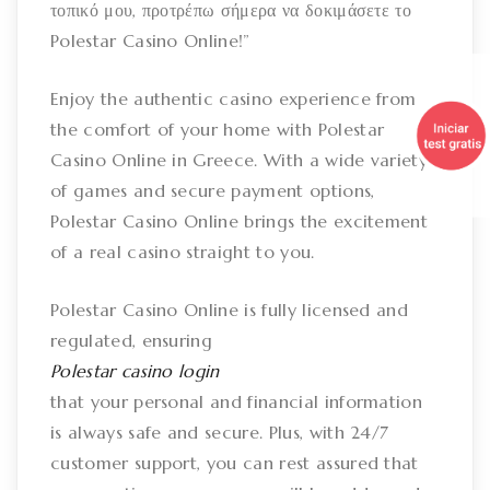
τοπικό μου, προτρέπω σήμερα να δοκιμάσετε το
Polestar Casino Online!”
Enjoy the authentic casino experience from
the comfort of your home with Polestar
Casino Online in Greece. With a wide variety
of games and secure payment options,
Polestar Casino Online brings the excitement
of a real casino straight to you.
Polestar Casino Online is fully licensed and
regulated, ensuring
Polestar casino login
that your personal and financial information
is always safe and secure. Plus, with 24/7
customer support, you can rest assured that